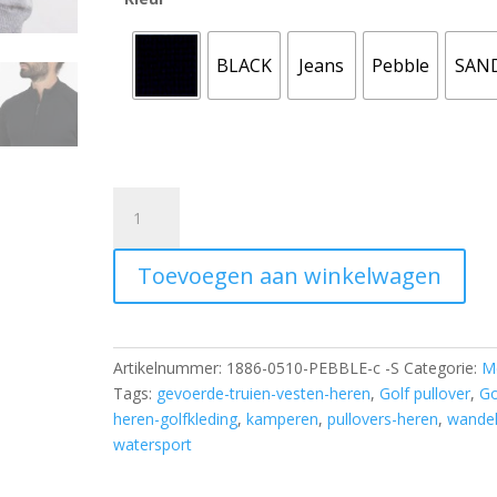
BLACK
Jeans
Pebble
SAN
Wisse
|
gevoerde
Toevoegen aan winkelwagen
trui
aantal
Artikelnummer:
1886-0510-PEBBLE-c -S
Categorie:
M
Tags:
gevoerde-truien-vesten-heren
,
Golf pullover
,
Go
heren-golfkleding
,
kamperen
,
pullovers-heren
,
wande
watersport