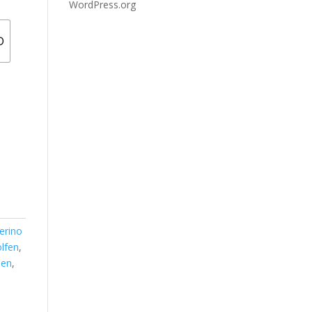
WordPress.org
D
erino
lfen
,
len
,