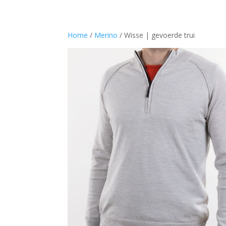
Home
/
Merino
/ Wisse | gevoerde trui