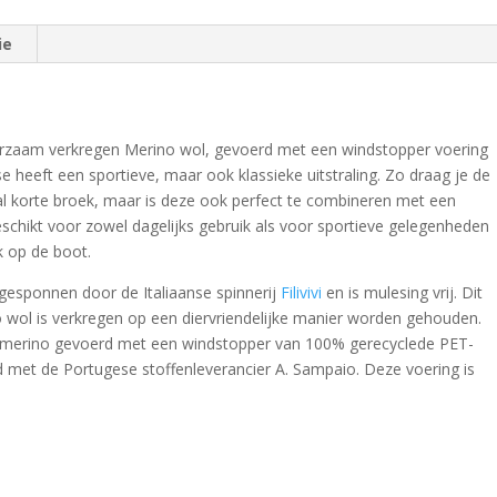
ie
rzaam verkregen Merino wol, gevoerd met een windstopper voering
 heeft een sportieve, maar ook klassieke uitstraling. Zo draag je de
l korte broek, maar is deze ook perfect te combineren met een
schikt voor zowel dagelijks gebruik als voor sportieve gelegenheden
jk op de boot.
gesponnen door de Italiaanse spinnerij
Filivivi
en is mulesing vrij. Dit
 wol is verkregen op een diervriendelijke manier worden gehouden.
% merino gevoerd met een windstopper van 100% gerecyclede PET-
d met de Portugese stoffenleverancier A. Sampaio. Deze voering is