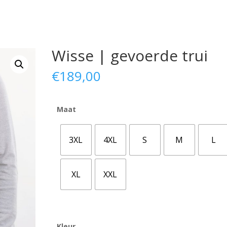
Wisse | gevoerde trui
€
189,00
Maat
3XL
4XL
S
M
L
XL
XXL
Kleur