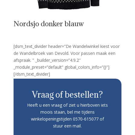
Nordsjo donker blauw
[dsm_text_divider header=”De Wandelwinkel kiest voor
de Wandelbroek van Devold. Voor passen maak een
afspraak. ” _builder_version=”4.9.2″
_module_preset=”default” global_colors_info=”{}”]
[/dsm_text_divider]
Vraag of bestellen?
Heeft u een vraag of ziet u hierboven iets
moois staan, bel me tijdens
winkelopeningstijden 0570-615077 of
stuur een mail.