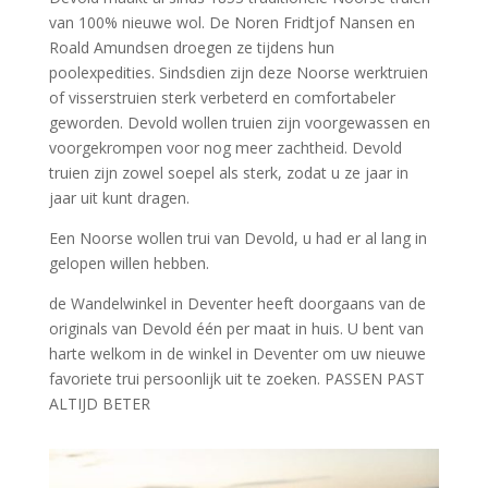
van 100% nieuwe wol. De Noren Fridtjof Nansen en
Roald Amundsen droegen ze tijdens hun
poolexpedities. Sindsdien zijn deze Noorse werktruien
of visserstruien sterk verbeterd en comfortabeler
geworden. Devold wollen truien zijn voorgewassen en
voorgekrompen voor nog meer zachtheid. Devold
truien zijn zowel soepel als sterk, zodat u ze jaar in
jaar uit kunt dragen.
Een Noorse wollen trui van Devold, u had er al lang in
gelopen willen hebben.
de
Wandelwinkel
in
De
venter heeft doorgaans van
de
originals van
De
vold één per maat in huis. U bent van
harte welkom in
de
winkel in
De
venter om uw nieuwe
favoriete trui persoonlijk uit te zoeken. PASSEN PAST
ALTIJD BETER