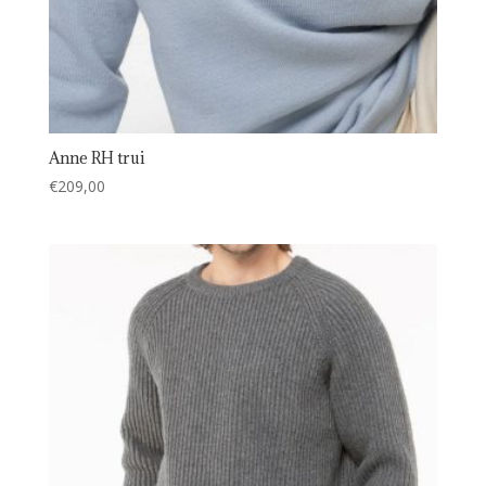
Anne RH trui
€
209,00