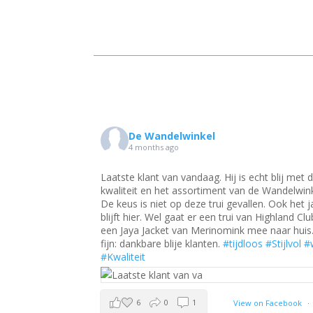
De Wandelwinkel
5 months ago
echt blij met de
Nieuwe kleur Eribe Alpine vestjes net binnen, 
 de Wandelwinkel.
nog in alle maten beschikbaar.
#tijdloos
#Stijlv
llen. Ook het jasje
#dewandelwinkel
#Kwaliteit
#tijdloos
#duurza
an Highland Club en
mee naar huis. Zo
oos
#Stijlvol
#wol
2
0
0
View on Facebook
·
w on Facebook
·
Share