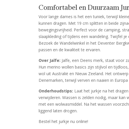
Comfortabel en Duurzaam Jurk
Voor lange dames is het een tuniek, terwijl klein
kunnen dragen. Met 19 cm splitten in beide zijn
bewegingsvrijheid. Perfect voor de camping, st
slaapkleding of tijdens een wandeling. Twijfel je
Bezoek de Wandelwinkel in het Deventer Bergkwa
passen en de kwaliteit te ervaren.
Over Jalfe:
Jalfe, een Deens merk, staat voor z
Hun merino wollen basics zijn stijlvol en tijdloo
wol uit Australië en Nieuw Zeeland. Het ontwerp
Denemarken, terwijl verven en naaien in Europa 
Onderhoudstips:
Laat het jurkje na het dragen
verwijderen. Wassen is zelden nodig, maar kan
met een wolwasmiddel. Na het wassen voorzicht
liggend laten drogen.
Bestel het jurkje nu online!