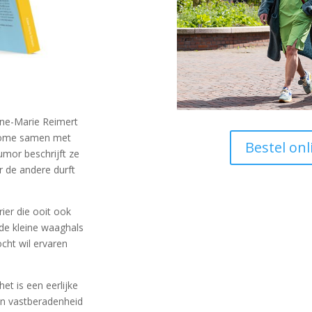
nne-Marie Reimert
 Rome samen met
Bestel onl
mor beschrijft ze
r de andere durft
ier die ooit ook
de kleine waaghals
ocht wil ervaren
.
et is een eerlijke
en vastberadenheid