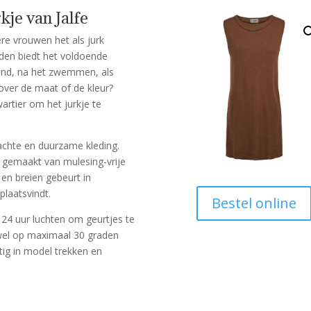
je van Jalfe
ere vrouwen het als jurk
aden biedt het voldoende
rand, na het zwemmen, als
 over de maat of de kleur?
rtier om het jurkje te
achte en duurzame kleding.
s, gemaakt van mulesing-vrije
 en breien gebeurt in
plaatsvindt.
Bestel online
 24 uur luchten om geurtjes te
 wel op maximaal 30 graden
ig in model trekken en