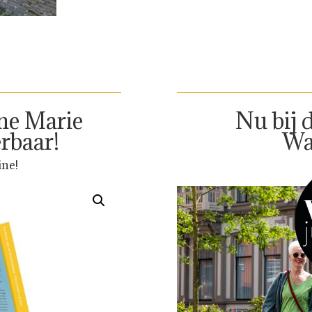
ne Marie
Nu bij 
erbaar!
Wa
ine!