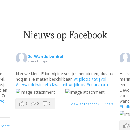
Nieuws op Facebook
De Wandelwinkel
5 months ago
dus nu
Het voorjaar begint vandaag. Ik draag een van de
Met h
ol
merinowollen jurken van Roosenstein Wolke met
nieuw
am
een lang vest van Eribe erover en een legging van
uitge
Devold. Al mijn favoriete merken bij elkaar. Kom
voelen, passen en zoek nog ff je volgende
wandeling uit.
#dewandelwinkel
#wol
#Kwaliteit
Share
#tijdloos
#duurzaam
#Stijlvol
4
0
0
View on Facebook
·
Share